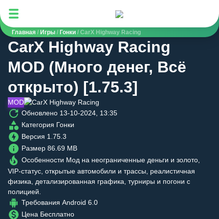
Mods-for-Android.com
Главная
/
Игры
/
Гонки
/
CarX Highway Racing
CarX Highway Racing
MOD (Много денег, Всё
открыто) [1.75.3]
MOD
Обновлено
13-10-2024, 13:35
Категория
Гонки
Версия
1.75.3
Размер
86.69 MB
Особенности
Мод на неограниченные деньги и золото,
VIP-статус, открытые автомобили и трассы, реалистичная
физика, детализированная графика, турниры и погони с
полицией.
Требования
Android 6.0
Цена
Бесплатно