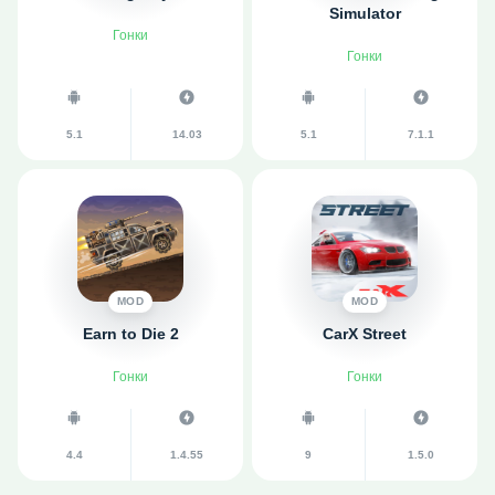
Simulator
Гонки
Гонки
5.1
14.03
5.1
7.1.1
MOD
MOD
Earn to Die 2
CarX Street
Гонки
Гонки
4.4
1.4.55
9
1.5.0