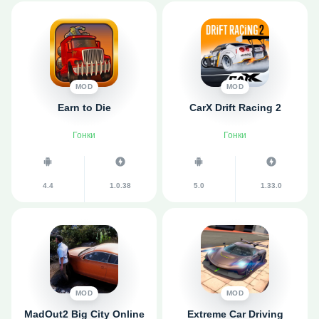
MOD
MOD
Earn to Die
CarX Drift Racing 2
Гонки
Гонки
4.4
1.0.38
5.0
1.33.0
MOD
MOD
MadOut2 Big City Online
Extreme Car Driving