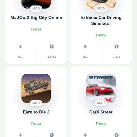
MOD
MOD
MadOut2 Big City Online
Extreme Car Driving
Simulator
Гонки
Гонки
5.1
14.03
5.1
7.1.1
MOD
MOD
Earn to Die 2
CarX Street
Гонки
Гонки