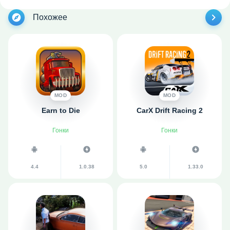
Похожее
MOD
MOD
Earn to Die
CarX Drift Racing 2
Гонки
Гонки
4.4
1.0.38
5.0
1.33.0