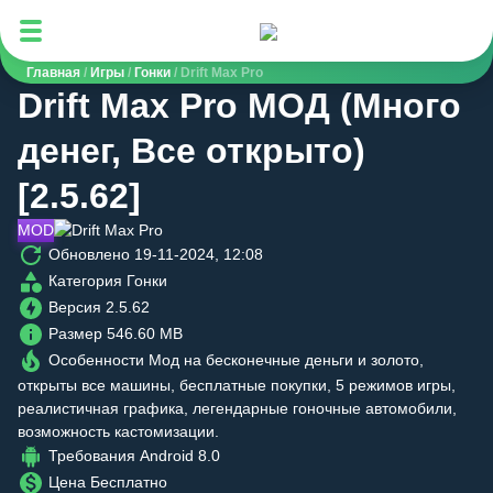
Mods-for-Android.com
Главная
/
Игры
/
Гонки
/
Drift Max Pro
Drift Max Pro МОД (Много
денег, Все открыто)
[2.5.62]
MOD
Обновлено
19-11-2024, 12:08
Категория
Гонки
Версия
2.5.62
Размер
546.60 MB
Особенности
Мод на бесконечные деньги и золото,
открыты все машины, бесплатные покупки, 5 режимов игры,
реалистичная графика, легендарные гоночные автомобили,
возможность кастомизации.
Требования
Android 8.0
Цена
Бесплатно